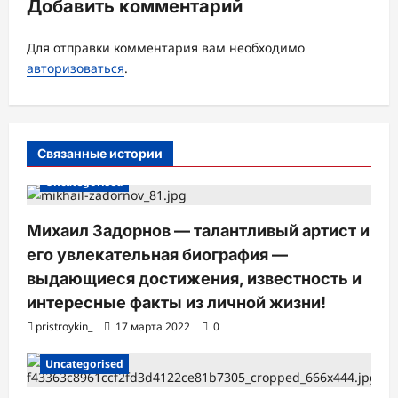
Добавить комментарий
з
а
Для отправки комментария вам необходимо
авторизоваться
.
п
и
с
Связанные истории
и
Uncategorised
Михаил Задорнов — талантливый артист и
его увлекательная биография —
выдающиеся достижения, известность и
интересные факты из личной жизни!
pristroykin_
17 марта 2022
0
Uncategorised