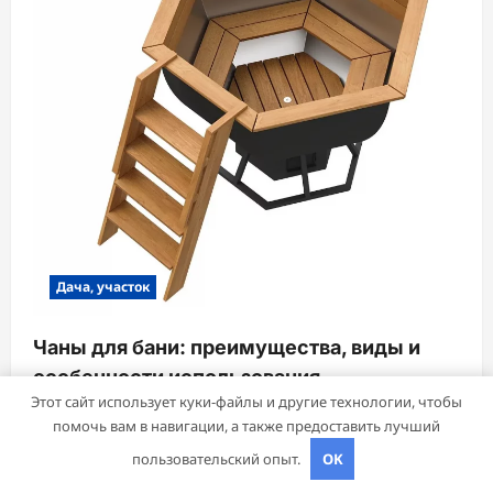
Дача, участок
Чаны для бани: преимущества, виды и
особенности использования
Этот сайт использует куки-файлы и другие технологии, чтобы
pristroykin_
21 августа 2024
помочь вам в навигации, а также предоставить лучший
пользовательский опыт.
OK