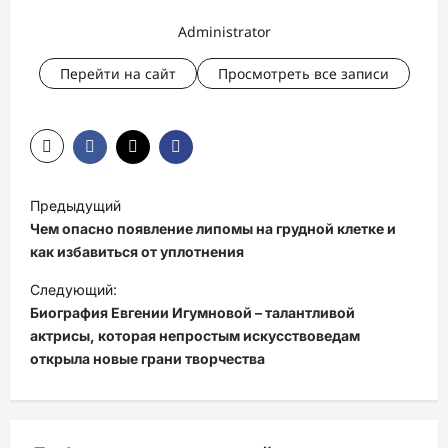
Administrator
Перейти на сайт
Просмотреть все записи
Н
Предыдущий
а
Чем опасно появление липомы на грудной клетке и
в
как избавиться от уплотнения
и
Следующий:
Биография Евгении Игумновой – талантливой
г
актрисы, которая непростым искусствоведам
а
открыла новые грани творчества
ц
и
я