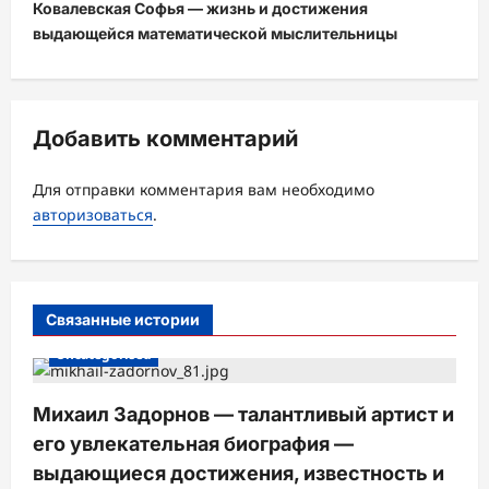
Ковалевская Софья — жизнь и достижения
г
выдающейся математической мыслительницы
а
ц
и
Добавить комментарий
я
з
Для отправки комментария вам необходимо
а
авторизоваться
.
п
и
с
Связанные истории
и
Uncategorised
Михаил Задорнов — талантливый артист и
его увлекательная биография —
выдающиеся достижения, известность и