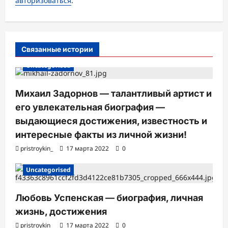
авторизоваться
.
а
п
и
Связанные истории
с
Uncategorised
и
Михаил Задорнов — талантливый артист и
его увлекательная биография —
выдающиеся достижения, известность и
интересные факты из личной жизни!
pristroykin_
17 марта 2022
0
Uncategorised
Любовь Успенская — биография, личная
жизнь, достижения
pristroykin_
17 марта 2022
0