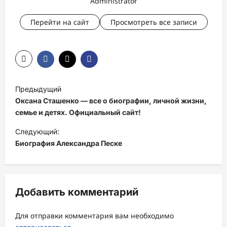
Administrator
Перейти на сайт
Просмотреть все записи
Н
Предыдущий
а
Оксана Сташенко — все о биографии, личной жизни,
в
семье и детях. Официальный сайт!
и
Следующий:
Биография Александра Песке
г
а
ц
Добавить комментарий
и
я
Для отправки комментария вам необходимо
з