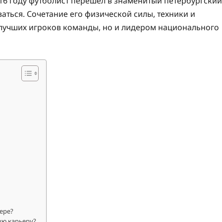
6 году футболист перешел в знаменитый петербургский
ваться. Сочетание его физической силы, техники и
 лучших игроков команды, но и лидером национального
ере?
ую карьеру?