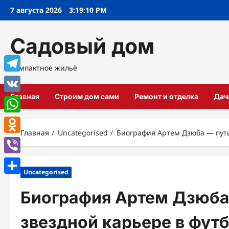
Перейти
7 августа 2026
3:19:11 PM
к
содержимому
Садовый дом
Компактное жильё
Telegram
Главная
Строим дом сами
Ремонт и отделка
Дач
VK
WhatsApp
Главная
Uncategorised
Биография Артем Дзюба — путь 
Odnoklassniki
Viber
Uncategorised
Отправить
Биография Артем Дзюба 
звездной карьере в фут