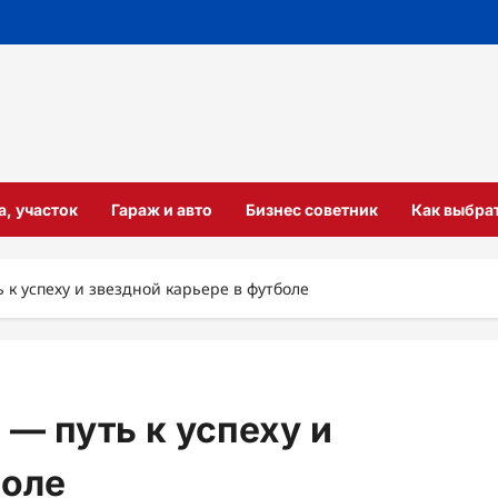
а, участок
Гараж и авто
Бизнес советник
Как выбра
к успеху и звездной карьере в футболе
— путь к успеху и
боле