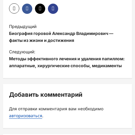
Н
Предыдущий
а
Биография горовой Александр Владимирович —
в
факты из жизни и достижения
и
Следующий:
Методы эффективного лечения и удаления папиллом:
г
аппаратные, хирургические способы, медикаменты
а
ц
и
Добавить комментарий
я
з
Для отправки комментария вам необходимо
а
авторизоваться
.
п
и