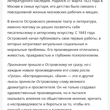
литературного наследия. Родился 31 марта 1823 года в
Москве в семье кустаря, его детство было связано с
повседневной жизнью московских рабочих и мещан.
В юности Островского увлекали театр и литература,
именно поэтому он решил посвятить себя
писательскому и актерскому искусству. С 1843 года
Островский начал публиковать свои первые работы, в
которых затрагивал актуальные социальные и
моральные проблемы. Его произведения отличались
живостью, правдивостью и глубоким психологизмом.
Признание пришло к Островскому не сразу, но с
каждым новым произведением его слава росла.
«Гроза», «Бесприданница», «Баня» — эти и другие
пьесы принесли Островскому славу великого
драматурга и просветителя.
Он не только создавал
художественные произведения, но и пытался
оказывать влияние на общественное мнение, кричать
о несправедливости и бороться за то, чтобы его
родной народ понимал и развивался.