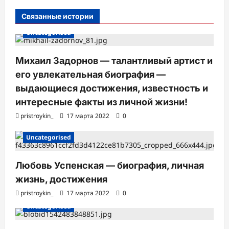
с
Связанные истории
и
Uncategorised
Михаил Задорнов — талантливый артист и
его увлекательная биография —
выдающиеся достижения, известность и
интересные факты из личной жизни!
pristroykin_
17 марта 2022
0
Uncategorised
Любовь Успенская — биография, личная
жизнь, достижения
pristroykin_
17 марта 2022
0
Uncategorised