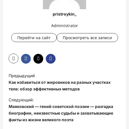
pristroykin_
Administrator
Перейти на сайт
Просмотреть все записи
Н
Предыдущий
а
Как избавиться от жировиков на разных участках
в
тела: обзор эффективных методов
и
Следующий:
Маяковский — гений советской поэзии — разгадка
г
биографии, неизвестные судьбы и захватывающие
а
факты из жизни великого поэта
ц