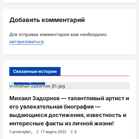
и
я
Добавить комментарий
з
а
Для отправки комментария вам необходимо
авторизоваться
.
п
и
с
Связанные истории
и
Uncategorised
Михаил Задорнов — талантливый артист и
его увлекательная биография —
выдающиеся достижения, известность и
интересные факты из личной жизни!
pristroykin_
17 марта 2022
0