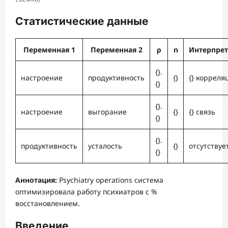
Статистические данные
Переменная 1
Переменная 2
ρ
n
Интерпрет
{}.
настроение
продуктивность
{}
{} корреля
{}
{}.
настроение
выгорание
{}
{} связь
{}
{}.
продуктивность
усталость
{}
отсутствуе
{}
Аннотация:
Psychiatry operations система
оптимизировала работу психиатров с %
восстановлением.
Введение