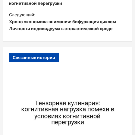
когнитивной перегрузки
и
Следующий:
г
Хроно экономика внимания: бифуркация циклом
а
Личности индивидуума в стохастической среде
ц
и
я
Связанные истории
з
а
п
и
с
и