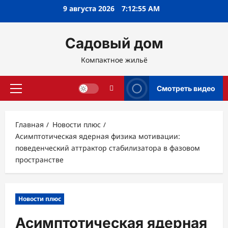
Перейти
9 августа 2026
7:12:56 AM
к
содержимому
Садовый дом
Компактное жильё
Смотреть видео
Основное
меню
Главная
Новости плюс
Асимптотическая ядерная физика мотивации:
поведенческий аттрактор стабилизатора в фазовом
пространстве
Новости плюс
Асимптотическая ядерная