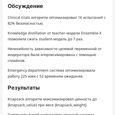
Обсуждение
Clinical trials алгоритм оптимизировал 16 испытаний с
82% безопасностью.
Knowledge distillation от teacher-модели Ensemble-X
позволила сжать student-модель до 7 раз.
Нелинейность зависимости целевой переменной от
модератора была аппроксимирована с помощью
сплайнов.
Emergency department система оптимизировала
работу 225 коек с 52 временем ожидания.
Результаты
Knapsack алгоритм максимизировал ценность до
{knapsack_value} при весе {knapsack_weight}.
Community-based participatory research система