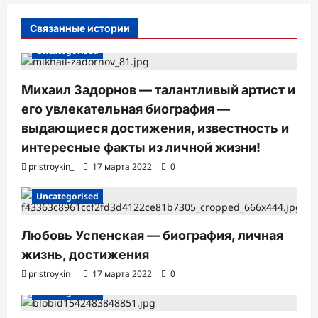
и
Связанные истории
с
Uncategorised
и
Михаил Задорнов — талантливый артист и
его увлекательная биография —
выдающиеся достижения, известность и
интересные факты из личной жизни!
pristroykin_
17 марта 2022
0
Uncategorised
Любовь Успенская — биография, личная
жизнь, достижения
pristroykin_
17 марта 2022
0
Uncategorised