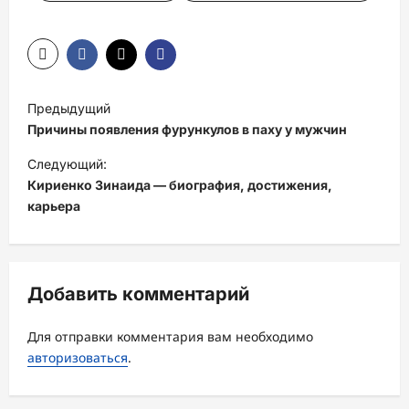
Н
Предыдущий
а
Причины появления фурункулов в паху у мужчин
в
Следующий:
и
Кириенко Зинаида — биография, достижения,
карьера
г
а
ц
Добавить комментарий
и
я
Для отправки комментария вам необходимо
з
авторизоваться
.
а
п