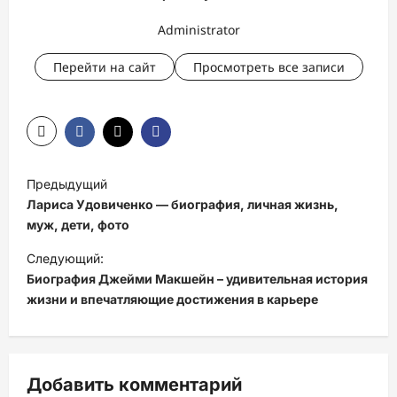
Administrator
Перейти на сайт
Просмотреть все записи
Н
Предыдущий
а
Лариса Удовиченко — биография, личная жизнь,
в
муж, дети, фото
и
Следующий:
Биография Джейми Макшейн – удивительная история
г
жизни и впечатляющие достижения в карьере
а
ц
и
Добавить комментарий
я