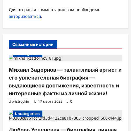
з
Для отправки комментария вам необходимо
а
авторизоваться
.
п
и
с
Связанные истории
и
Uncategorised
Михаил Задорнов — талантливый артист и
его увлекательная биография —
выдающиеся достижения, известность и
интересные факты из личной жизни!
pristroykin_
17 марта 2022
0
Uncategorised
Любовь Успенская — биография, личная