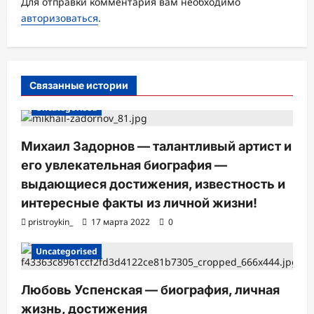
а
Для отправки комментария вам необходимо
авторизоваться
.
п
и
с
Связанные истории
и
Uncategorised
Михаил Задорнов — талантливый артист и
его увлекательная биография —
выдающиеся достижения, известность и
интересные факты из личной жизни!
pristroykin_
17 марта 2022
0
Uncategorised
Любовь Успенская — биография, личная
жизнь, достижения