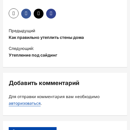
Н
Предыдущий
а
Как правильно утеплить стены дома
в
Следующий:
и
Утепление под сайдинг
г
а
ц
Добавить комментарий
и
Для отправки комментария вам необходимо
я
авторизоваться
.
з
а
п