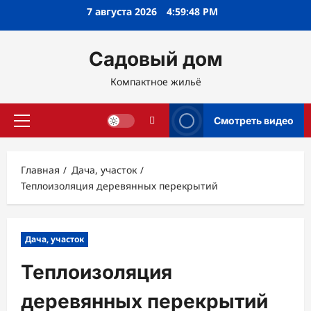
Перейти
7 августа 2026
4:59:50 PM
к
содержимому
Садовый дом
Компактное жильё
Смотреть видео
Основное
меню
Главная
Дача, участок
Теплоизоляция деревянных перекрытий
Дача, участок
Теплоизоляция
деревянных перекрытий