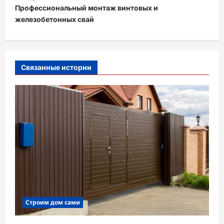
Профессиональный монтаж винтовых и
г
железобетонных свай
а
ц
и
Связанные истории
я
з
а
п
и
с
и
Строим дом сами