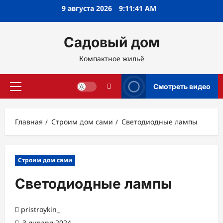
Перейти
9 августа 2026
9:11:42 AM
к
содержимому
Садовый дом
Компактное жильё
Смотреть видео
Основное
меню
Главная
Строим дом сами
Светодиодные лампы
Строим дом сами
Светодиодные лампы
pristroykin_
3 января 2024