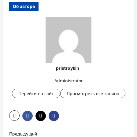
Об авторе
pristroykin_
Administrator
Перейти на сайт
Просмотреть все записи
Н
Предыдущий