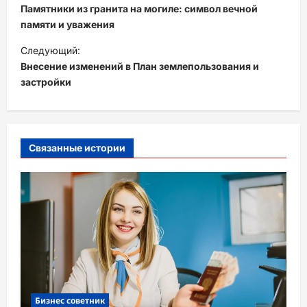
а
Памятники из гранита на могиле: символ вечной
в
памяти и уважения
и
Следующий:
Внесение изменений в План землепользования и
г
застройки
а
ц
и
Связанные истории
я
з
а
п
и
с
и
Бизнес советник