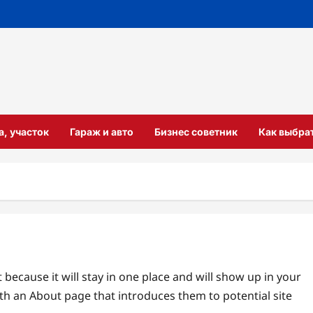
а, участок
Гараж и авто
Бизнес советник
Как выбра
t because it will stay in one place and will show up in your
ith an About page that introduces them to potential site