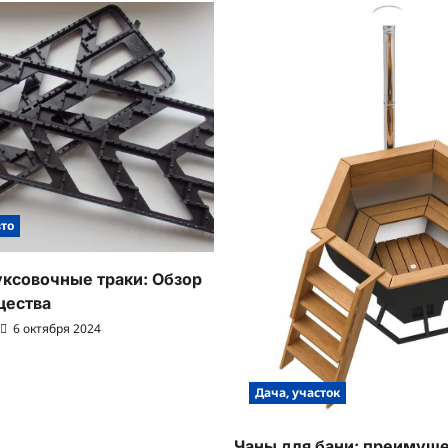
вто
ксовочные траки: Обзор
щества
6 октября 2024
Дача, участок
Чаны для бани: преимуще