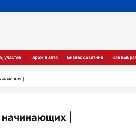
а, участок
Гараж и авто
Бизнес советник
Как выбра
ачинающих |
 начинающих |