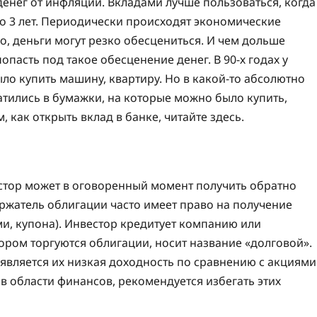
денег от инфляции. Вкладами лучше пользоваться, когда
о 3 лет. Периодически происходят экономические
хо, деньги могут резко обесцениться. И чем дольше
опасть под такое обесценение денег. В 90-х годах у
ло купить машину, квартиру. Но в какой-то абсолютно
ились в бумажки, на которые можно было купить,
, как открыть вклад в банке, читайте здесь.
стор может в оговоренный момент получить обратно
ржатель облигации часто имеет право на получение
ми, купона). Инвестор кредитует компанию или
ором торгуются облигации, носит название «долговой».
вляется их низкая доходность по сравнению с акциями
в области финансов, рекомендуется избегать этих