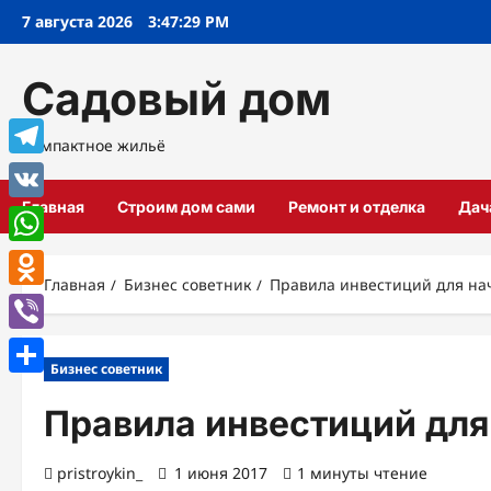
Перейти
7 августа 2026
3:47:30 PM
к
содержимому
Садовый дом
Компактное жильё
Telegram
Главная
Строим дом сами
Ремонт и отделка
Дач
VK
WhatsApp
Главная
Бизнес советник
Правила инвестиций для н
Odnoklassniki
Viber
Бизнес советник
Отправить
Правила инвестиций для
pristroykin_
1 июня 2017
1 минуты чтение