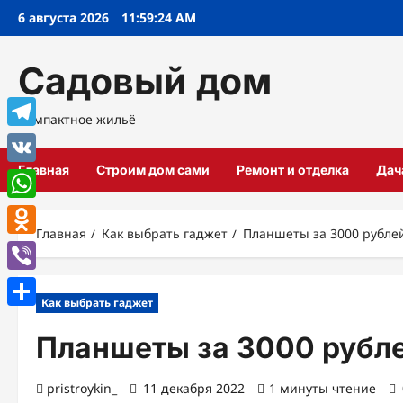
Перейти
6 августа 2026
11:59:25 AM
к
содержимому
Садовый дом
Компактное жильё
Telegram
Главная
Строим дом сами
Ремонт и отделка
Дач
VK
WhatsApp
Главная
Как выбрать гаджет
Планшеты за 3000 рубле
Odnoklassniki
Viber
Как выбрать гаджет
Отправить
Планшеты за 3000 рубл
pristroykin_
11 декабря 2022
1 минуты чтение