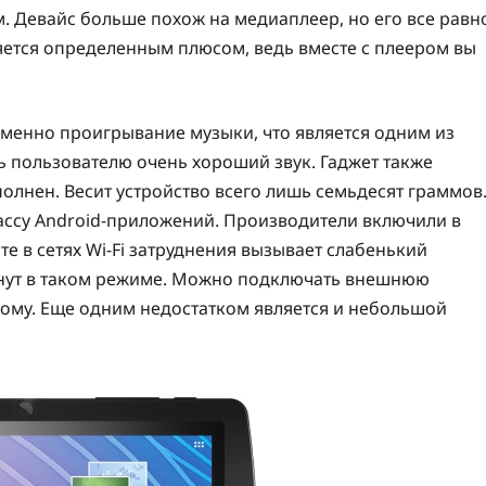
. Девайс больше похож на медиаплеер, но его все равн
яется определенным плюсом, ведь вместе с плеером вы
менно проигрывание музыки, что является одним из
 пользователю очень хороший звук. Гаджет также
лнен. Весит устройство всего лишь семьдесят граммов
ассу Android-приложений. Производители включили в
е в сетях Wi-Fi затруднения вызывает слабенький
нут в таком режиме. Можно подключать внешнюю
угому. Еще одним недостатком является и небольшой