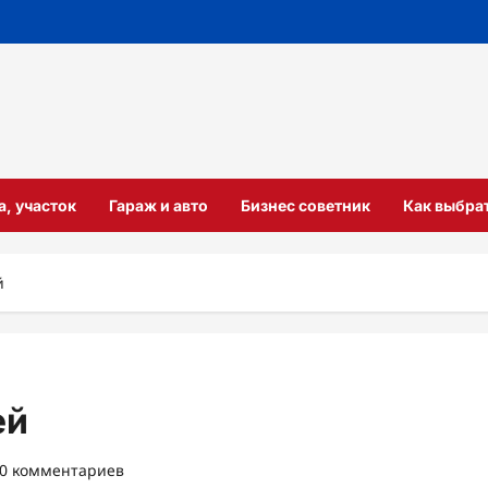
а, участок
Гараж и авто
Бизнес советник
Как выбра
й
ей
0 комментариев