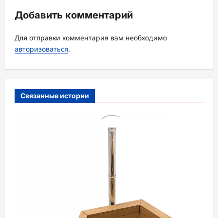
ц
Добавить комментарий
и
я
Для отправки комментария вам необходимо
з
авторизоваться
.
а
п
и
Связанные истории
с
и