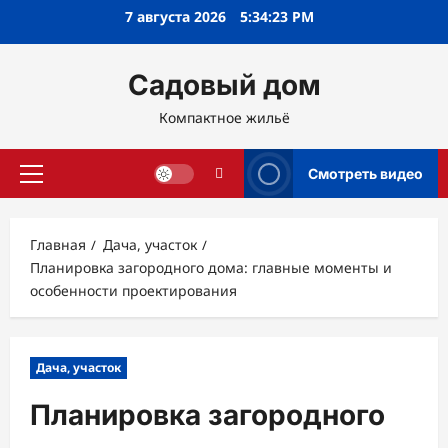
Перейти
7 августа 2026
5:34:24 PM
к
содержимому
Садовый дом
Компактное жильё
Смотреть видео
Основное
меню
Главная
Дача, участок
Планировка загородного дома: главные моменты и
особенности проектирования
Дача, участок
Планировка загородного