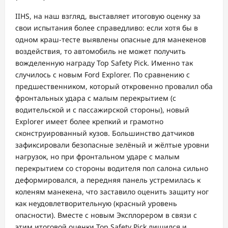
IIHS, на наш взгляд, выставляет итоговую оценку за
свои испытания более справедливо: если хотя бы в
одном краш-тесте выявлены опасные для манекенов
воздействия, то автомобиль не может получить
вожделенную награду Top Safety Pick. Именно так
случилось с новым Ford Explorer. По сравнению с
предшественником, который откровенно провалил оба
фронтальных удара с малым перекрытием (с
водительской и с пассажирской стороны), новый
Explorer имеет более крепкий и грамотно
сконструированный кузов. Большинство датчиков
зафиксировали безопасные зелёный и жёлтые уровни
нагрузок, но при фронтальном ударе с малым
перекрытием со стороны водителя пол салона сильно
деформировался, а передняя панель устремилась к
коленям манекена, что заставило оценить защиту ног
как неудовлетворительную (красный уровень
опасности). Вместе с новым Эксплорером в связи с
этим итоговой оценки Top Safety Pick лишился и