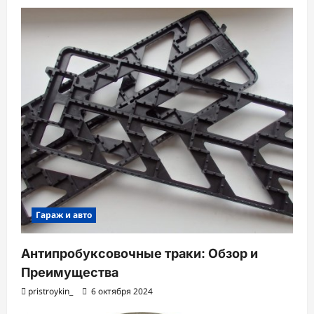
з
а
п
и
с
и
Гараж и авто
Антипробуксовочные траки: Обзор и
Преимущества
pristroykin_
6 октября 2024