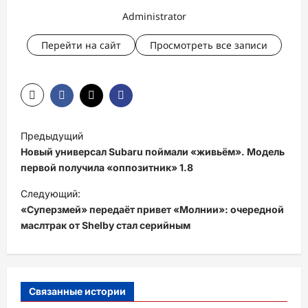
Administrator
Перейти на сайт
Просмотреть все записи
Н
Предыдущий
а
Новый универсал Subaru поймали «живьём». Модель
в
первой получила «оппозитник» 1.8
и
Следующий:
«Суперзмей» передаёт привет «Молнии»: очередной
г
маслтрак от Shelby стал серийным
а
ц
и
Связанные истории
я