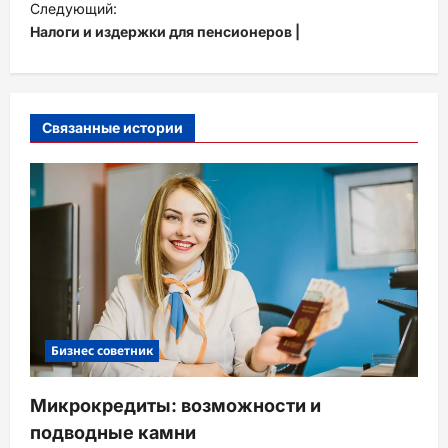
Следующий:
а
Налоги и издержки для пенсионеров |
в
и
г
Связанные истории
а
ц
и
я
з
а
п
Бизнес советник
и
с
Микрокредиты: возможности и
и
подводные камни