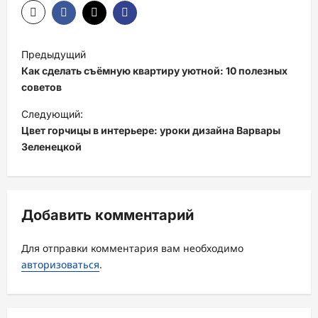
Н
Предыдущий
а
Как сделать съёмную квартиру уютной: 10 полезных
в
советов
и
Следующий:
Цвет горчицы в интерьере: уроки дизайна Варвары
г
Зеленецкой
а
ц
и
Добавить комментарий
я
з
Для отправки комментария вам необходимо
а
авторизоваться
.
п
и