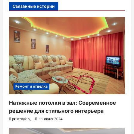
с
Связанные истории
и
Ремонт и отделка
Натяжные потолки в зал: Современное
решение для стильного интерьера
pristroykin_
11 июня 2024