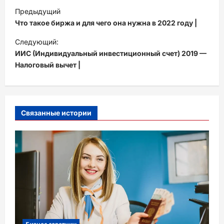
Н
Предыдущий
а
Что такое биржа и для чего она нужна в 2022 году |
в
Следующий:
и
ИИС (Индивидуальный инвестиционный счет) 2019 —
Налоговый вычет |
г
а
ц
и
Связанные истории
я
з
а
п
и
с
и