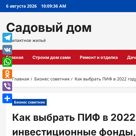
Перейти
6 августа 2026
10:09:38 AM
к
содержимому
Садовый дом
Компактное жильё
Telegram
Главная
Строим дом сами
Ремонт и отделка
Дач
VK
WhatsApp
Главная
Бизнес советник
Как выбрать ПИФ в 2022 го
Odnoklassniki
Viber
Бизнес советник
Отправить
Как выбрать ПИФ в 2022
инвестиционные фонды,