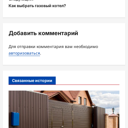
и
Как выбрать газовый котел?
г
а
ц
Добавить комментарий
и
Для отправки комментария вам необходимо
я
авторизоваться
.
з
а
п
Связанные истории
и
с
и