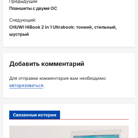
Предыдущий
а
Планшеты с двумя ОС
в
Следующий:
и
CHUWI HiBook 2 in 1 Ultrabook: тонкий, стильный,
шустрый
г
а
ц
Добавить комментарий
и
я
Для отправки комментария вам необходимо
з
авторизоваться
.
а
п
и
Связанные истории
с
и