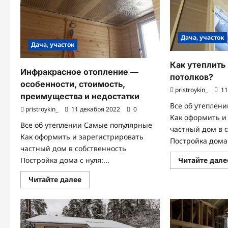
Дача, участок
Дача, участок
Как утеплить
Инфракрасное отопление —
потолков?
особенности, стоимость,
pristroykin_
11
преимущества и недостатки
Все об утеплен
pristroykin_
11 декабря 2022
0
Как оформить и
Все об утеплении Самые популярные
частный дом в 
Как оформить и зарегистрировать
Постройка дома с
частный дом в собственность
Читайте дале
Постройка дома с нуля:...
Прочитать
Читайте далее
больше
о
Инфракрасное
отопление
—
особенности,