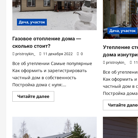
стоимость,
преимущества
и
недостатки
Дача, участок
Дача, участок
Газовое отопление дома —
сколько стоит?
Утепление ст
pristroykin_
11 декабря 2022
0
дома изнутри
pristroykin_
11
Все об утеплении Самые популярные
Как оформить и зарегистрировать
Все об утеплен
частный дом в собственность
Как оформить и
Постройка дома с нуля:...
частный дом в 
Постройка дома с
Прочитать
Читайте далее
больше
о
Читайте дале
Газовое
отопление
дома
—
сколько
стоит?