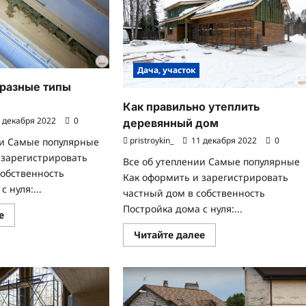
Дача, участок
 разные типы
Как правильно утеплить
 декабря 2022
0
деревянный дом
pristroykin_
11 декабря 2022
0
ии Самые популярные
 зарегистрировать
Все об утеплении Самые популярные
собственность
Как оформить и зарегистрировать
 нуля:...
частный дом в собственность
Постройка дома с нуля:...
Прочитать
е
больше
о
Прочитать
Читайте далее
Как
больше
утеплить
о
разные
Как
типы
правильно
потолков?
утеплить
деревянный
дом