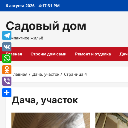
Перейти
6 августа 2026
4:17:32 PM
к
содержимому
Садовый дом
Компактное жильё
Telegram
Главная
Строим дом сами
Ремонт и отделка
Дач
VK
WhatsApp
Главная
Дача, участок
Страница 4
Odnoklassniki
Viber
Дача, участок
Отправить