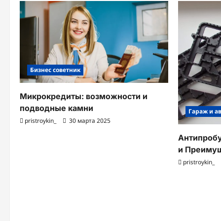
Бизнес советник
Микрокредиты: возможности и
подводные камни
Гараж и а
pristroykin_
30 марта 2025
Антипробу
и Преиму
pristroykin_