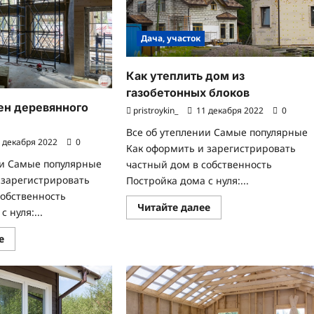
Дача, участок
Как утеплить дом из
газобетонных блоков
ен деревянного
pristroykin_
11 декабря 2022
0
Все об утеплении Самые популярные
 декабря 2022
0
Как оформить и зарегистрировать
ии Самые популярные
частный дом в собственность
 зарегистрировать
Постройка дома с нуля:...
собственность
Прочитать
Читайте далее
 нуля:...
больше
о
Как
Прочитать
е
утеплить
больше
дом
о
из
Утепление
газобетонных
стен
блоков
деревянного
дома
изнутри