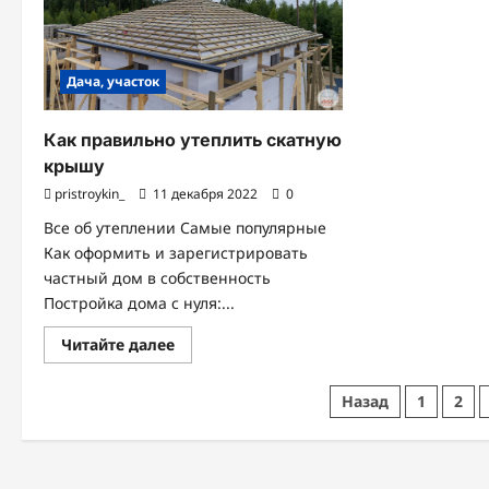
Дача, участок
Как правильно утеплить скатную
крышу
pristroykin_
11 декабря 2022
0
Все об утеплении Самые популярные
Как оформить и зарегистрировать
частный дом в собственность
Постройка дома с нуля:...
Прочитать
Читайте далее
больше
о
Как
Пагинация
Назад
1
2
правильно
утеплить
записей
скатную
крышу