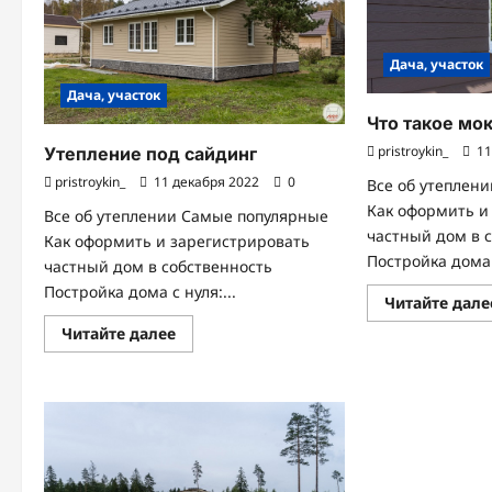
Дача, участок
Дача, участок
Что такое мо
pristroykin_
11
Утепление под сайдинг
pristroykin_
11 декабря 2022
0
Все об утеплен
Как оформить и
Все об утеплении Самые популярные
частный дом в 
Как оформить и зарегистрировать
Постройка дома с
частный дом в собственность
Постройка дома с нуля:...
Читайте дале
Прочитать
Читайте далее
больше
о
Утепление
под
сайдинг