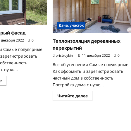
Дача, участок
крый фасад
 декабря 2022
0
Теплоизоляция деревянных
перекрытий
ии Самые популярные
pristroykin_
11 декабря 2022
0
 зарегистрировать
собственность
Все об утеплении Самые популярные
 нуля:...
Как оформить и зарегистрировать
частный дом в собственность
Прочитать
е
больше
Постройка дома с нуля:...
о
Что
Прочитать
Читайте далее
такое
больше
мокрый
о
фасад
Теплоизоляция
деревянных
перекрытий