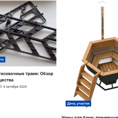
вто
ксовочные траки: Обзор
щества
6 октября 2024
Дача, участок
Чаны для бани: преимуще