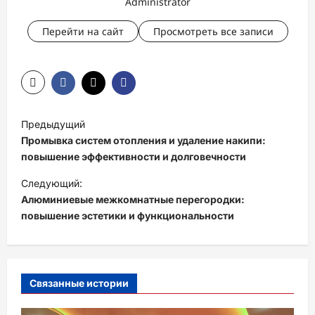
Administrator
Перейти на сайт
Просмотреть все записи
Н
Предыдущий
а
Промывка систем отопления и удаление накипи:
в
повышение эффективности и долговечности
и
Следующий:
Алюминиевые межкомнатные перегородки:
г
повышение эстетики и функциональности
а
ц
и
Связанные истории
я
з