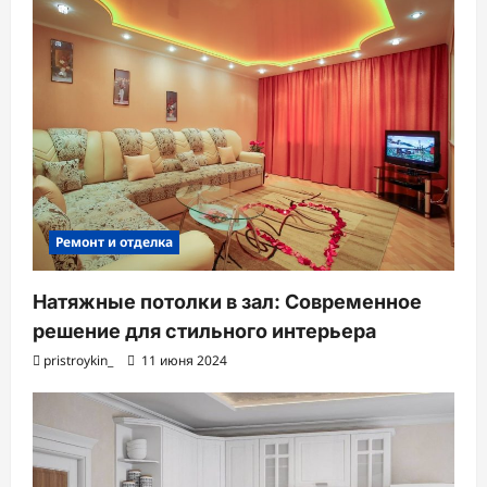
а
п
и
с
и
Ремонт и отделка
Натяжные потолки в зал: Современное
решение для стильного интерьера
pristroykin_
11 июня 2024