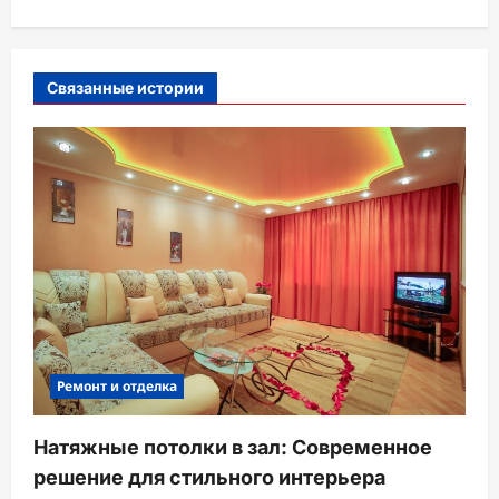
а
п
Связанные истории
и
с
и
Ремонт и отделка
Натяжные потолки в зал: Современное
решение для стильного интерьера