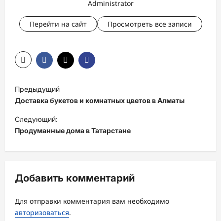
Administrator
Перейти на сайт
Просмотреть все записи
Н
Предыдущий
а
Доставка букетов и комнатных цветов в Алматы
в
Следующий:
и
Продуманные дома в Татарстане
г
а
ц
Добавить комментарий
и
Для отправки комментария вам необходимо
я
авторизоваться
.
з